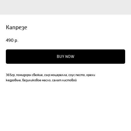
Капрезе
490
р.
BUY NOW
365гр, помидоры свежие, сыр моцарелла, соус песто, орехи
кедровые, базиликовое масло, салат листовой