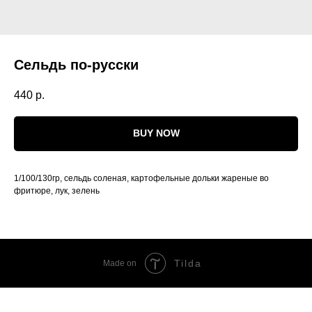
Сельдь по-русски
440
р.
BUY NOW
1/100/130гр, сельдь соленая, картофельные дольки жареные во
фритюре, лук, зелень
Tilda
Made on